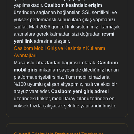
yapılmaktadır.
Casibom kesintisiz erişim
üzerinden sağlanan bağlantılar, SSL sertifikalı ve
yüksek performanslı sunuculara çıkış yapmanızı
sağlar. Mart 2026 güncel link sistemimiz, karmaşık
aramalara gerek kalmadan sizi doğrudan
resmi
yeni link
adresine ulaştırır.
Casibom Mobil Giriş ve Kesintisiz Kullanım
Avantajları
Masaüstü cihazlardan bağımsız olarak,
Casibom
mobil giriş
imkanları sayesinde dilediğiniz her an
platforma erişebilirsiniz. Tüm mobil cihazlarla
%100 uyumlu çalışan altyapımız, hızlı ve akıcı bir
arayüz vaat eder.
Casibom yeni giriş adresi
üzerindeki linkler, mobil tarayıcılar üzerinden en
yüksek hızda çalışacak şekilde yapılandırılmıştır.